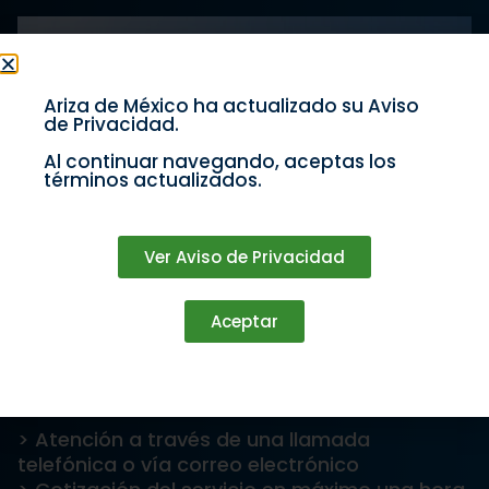
Ariza de México ha actualizado su Aviso
de Privacidad.
Búsqueda
Al continuar navegando, aceptas los
términos actualizados.
Ver Aviso de Privacidad
Aceptar
Buscar
1. Solicitud
> Atención a través de una llamada
telefónica o vía correo electrónico