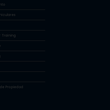
nto
hiculares
r Training
e
g
 de Propiedad