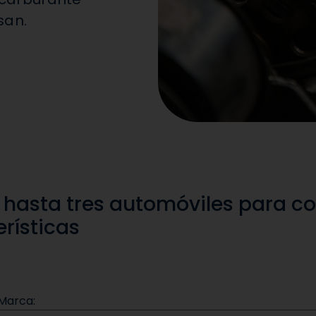
Seguros
Micros
san.
Online Driver Training
Costo
 hasta tres automóviles para 
rísticas
Marca: