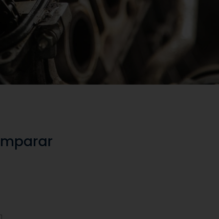
itios
 Total de Propiedad
comparar